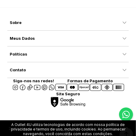
Sobre
Meus Dados
Políticas
Contato
Siga-nos nas redes!
Formas de Pagamento
Site Seguro
A Outlet 4U utiliza tecnologias de acordo com nossa política de
2025 Marca. All rights reserved | CNPJ: 08.907.916/0001-31
privacidade e termos de uso, incluindo cookies. Ao permanecer
navegando, você concorda com estas condições.