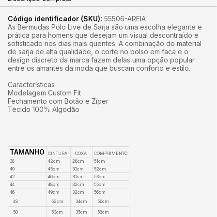
Código identificador (SKU):
55506-AREIA
As Bermudas Polo Live de Sarja são uma escolha elegante e
prática para homens que desejam um visual descontraído e
sofisticado nos dias mais quentes. A combinação do material
de sarja de alta qualidade, o corte no bolso em faca e o
design discreto da marca fazem delas uma opção popular
entre os amantes da moda que buscam conforto e estilo.
Características
Modelagem Custom Fit
Fechamento com Botão e Zíper
Tecido 100% Algodão
TAMANHO
CINTURA
COXA
COMPRIMENTO
38
42cm
28cm
51cm
40
45cm
30cm
52cm
42
46cm
30cm
53cm
44
48cm
32cm
55cm
46
49cm
32cm
56cm
48
52cm
34cm
56cm
50
53cm
35cm
58cm