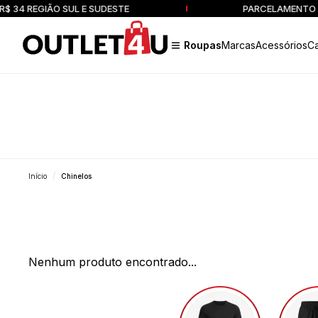
 34 REGIÃO SUL E SUDESTE
PARCELAMENTO EM
Roupas
Marcas
Acessórios
C
Início
Chinelos
Nenhum produto encontrado...