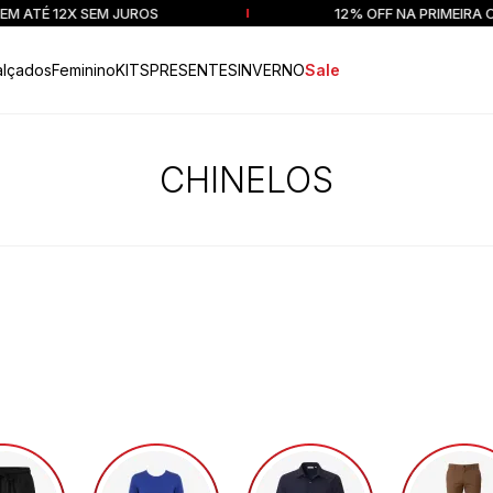
 ATÉ 12X SEM JUROS
12% OFF NA PRIMEIRA C
alçados
Feminino
KITS
PRESENTES
INVERNO
Sale
CHINELOS