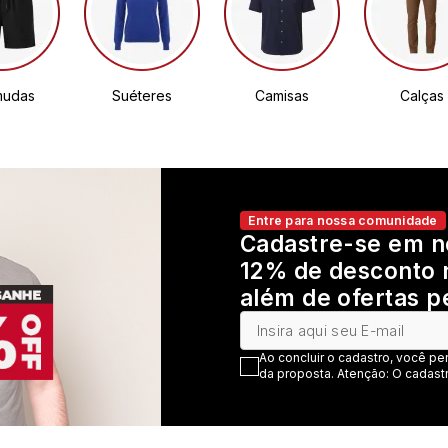
mudas
Suéteres
Camisas
Calças
Entre para nossa comunidade
Cadastre-se em n
12% de desconto 
além de ofertas p
Ao concluir o cadastro, você pe
da proposta. Atenção: O cadastr