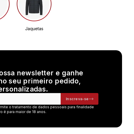
Jaquetas
ossa newsletter e ganhe
no seu primeiro pedido,
ersonalizadas.
Inscreva-se
rmite o tratamento de dados pessoais para finalidade
o é para maior de 18 anos.