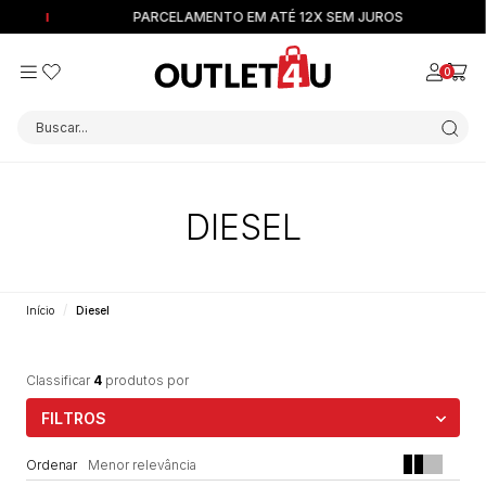
PARCELAMENTO EM ATÉ 12X SEM JUROS
0
Buscar...
DIESEL
Início
Diesel
Classificar
4
produtos por
FILTROS
Menor relevância