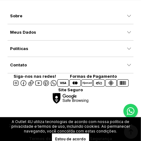
Sobre
Meus Dados
Políticas
Contato
Siga-nos nas redes!
Formas de Pagamento
Site Seguro
A Outlet 4U utiliza tecnologias de acordo com nossa política de
2025 Marca. All rights reserved | CNPJ: 08.907.916/0001-31
privacidade e termos de uso, incluindo cookies. Ao permanecer
navegando, você concorda com estas condições.
Termos de Uso
Privacidade e Segurança
Estou de acordo