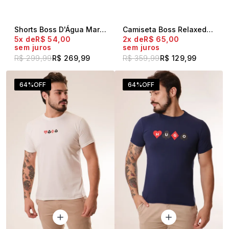
Shorts Boss D'Água Marinho
Camiseta Boss Relaxed Fit Logo Cartas Preto
5x
R$ 54,00
2x
R$ 65,00
sem juros
sem juros
R$ 299,99
R$ 269,99
R$ 359,99
R$ 129,99
64%
OFF
64%
OFF