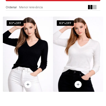
Menor relevância
63%
OFF
63%
OFF