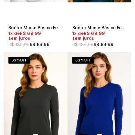
Suéter Miose Básico Feminino Gola V Marinho
Suéter Miose Básico Feminino Gola Redonda Off White
1x
R$ 69,99
1x
R$ 69,99
sem juros
sem juros
R$ 189,99
R$ 69,99
R$ 189,99
R$ 69,99
63%
OFF
63%
OFF