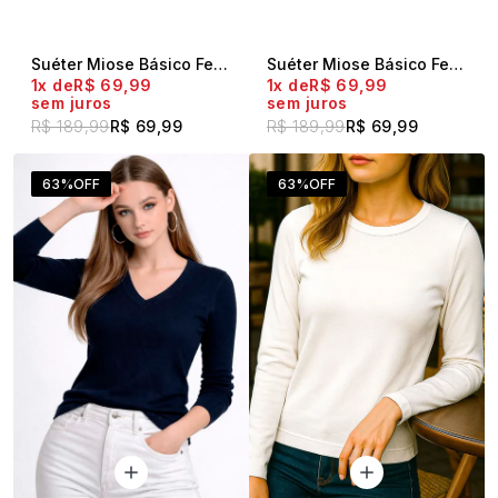
Suéter Miose Básico Feminino Gola V Nude
Suéter Miose Básico Feminino Gola V Mescla Cinza
1x
R$ 69,99
1x
R$ 69,99
sem juros
sem juros
R$ 189,99
R$ 69,99
R$ 189,99
R$ 69,99
63%
OFF
63%
OFF