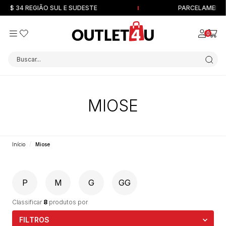
$ 34 REGIÃO SUL E SUDESTE
PARCELAMENTO EM
0
Buscar...
MIOSE
Início
Miose
P
M
G
GG
Classificar
8
produtos por
FILTROS