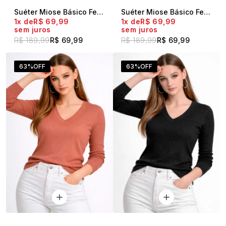
Suéter Miose Básico Feminino Gola V Preto
Suéter Miose Básico Feminino Gola V Off White
1x
R$ 69,99
1x
R$ 69,99
sem juros
sem juros
R$ 189,99
R$ 69,99
R$ 189,99
R$ 69,99
63%
OFF
63%
OFF