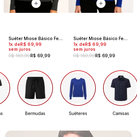
Suéter Miose Básico Feminino Gola Redonda Mescla Cinza
Suéter Miose Básico Feminino Gola Redonda Marinho
1x
R$ 69,99
1x
R$ 69,99
sem juros
sem juros
R$ 189,99
R$ 69,99
R$ 189,99
R$ 69,99
s
Bermudas
Suéteres
Camisas