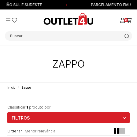
EGIÃO SUL E SUDESTE
PARCELAMENTO EM ATÉ 1
0
Buscar...
ZAPPO
Início
Zappo
Classificar
1
produto
por
FILTROS
Menor relevância