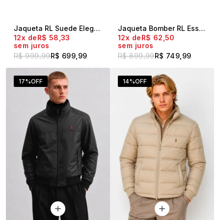
Jaqueta RL Suede Elegance Preto
Jaqueta Bomber RL Essential Caqui
12x
R$ 58,33
12x
R$ 62,50
sem juros
sem juros
R$ 999,99
R$ 699,99
R$ 899,99
R$ 749,99
17%
OFF
14%
OFF