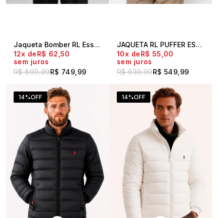
Jaqueta Bomber RL Essential Preto
JAQUETA RL PUFFER ESSENTIAL BEGE
12x
R$ 62,50
10x
R$ 55,00
sem juros
sem juros
R$ 899,99
R$ 749,99
R$ 639,99
R$ 549,99
14%
OFF
14%
OFF