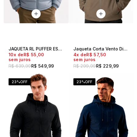
JAQUETA RL PUFFER ESSENTIAL CINZA
Jaqueta Corta Vento Diskay Flow Marrom
10x
R$ 55,00
4x
R$ 57,50
sem juros
sem juros
R$ 639,99
R$ 549,99
R$ 299,99
R$ 229,99
23%
OFF
23%
OFF