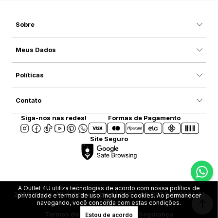
Sobre
Meus Dados
Políticas
Contato
Siga-nos nas redes!
Formas de Pagamento
Site Seguro
A Outlet 4U utiliza tecnologias de acordo com nossa política de
2025 Marca. All rights reserved | CNPJ: 08.907.916/0001-31
privacidade e termos de uso, incluindo cookies. Ao permanecer
navegando, você concorda com estas condições.
Termos de Uso
Privacidade e Segurança
Estou de acordo