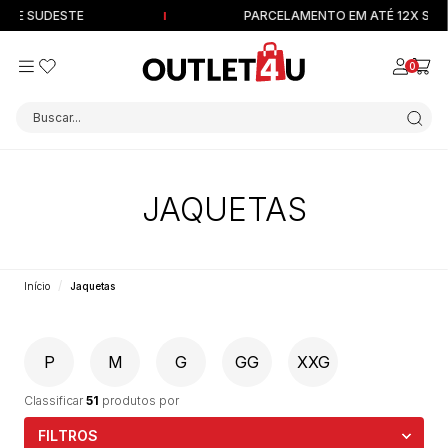
 SUDESTE
PARCELAMENTO EM ATÉ 12X SEM JU
0
Buscar...
JAQUETAS
Início
Jaquetas
P
M
G
GG
XXG
Classificar
51
produtos por
FILTROS