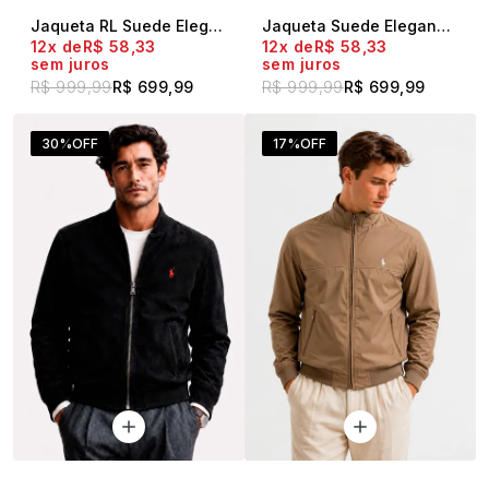
Jaqueta RL Suede Elegance Café
Jaqueta Suede Elegance Marrom
12x
R$ 58,33
12x
R$ 58,33
sem juros
sem juros
R$ 999,99
R$ 699,99
R$ 999,99
R$ 699,99
30%
OFF
17%
OFF